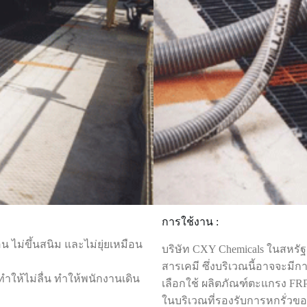
การใช้งาน :
น ไม่ขึ้นสนิม และไม่ยุ่ยเหมือน
บริษัท CXY Chemicals ในสหรั
สารเคมี ซึ่งบริเวณนี้อาจจะมี
ให้ไม่ลื่น ทำให้พนักงานเดิน
เลือกใช้ ผลิตภัณฑ์ตะแกรง FRP 
ในบริเวณที่รองรับการหกรั่วขอ