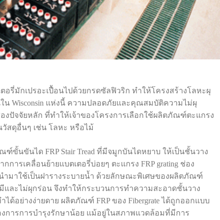
บตเตอรี่มักเปรอะเปื้อนไปด้วยกรดซัลฟิวริก ทำให้โครงสร้างโลหะผุ
ใน Wisconsin แห่งนี้ ความปลอดภัยและคุณสมบัติความไม่ผุ
องปัจจัยหลัก ที่ทำให้เจ้าของโครงการเลือกใช้ผลิตภัณฑ์ตะแกรง
วัสดุอื่นๆ เช่น โลหะ หรือไม้
ฑ์ขั้นขันได FRP Stair Tread ที่มีจมูกบันไดหยาบ ให้เป็นชั้นวาง
ากการเคลื่อนย้ายแบตเตอรี่บ่อยๆ ตะแกรง FRP grating ช่อง
ูกนำมาใช้เป็นฝารางระบายน้ำ ด้วยลักษณะพิเศษของผลิตภัณฑ์
เคมีและไม่ผุกร่อน จึงทำให้กระบวนการทำความสะอาดชั้นวาง
น ทำได้อย่างง่ายดาย ผลิตภัณฑ์ FRP ของ Fibergrate ได้ถูกออกแบบ
งการการบำรุงรักษาน้อย แม้อยู่ในสภาพแวดล้อมที่มีการ